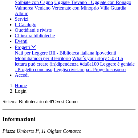
Solbiate con Cagno
Uggiate Trevano - Uggiate con Ronago
Valmorea
Veniano
Vertemate con Minoprio
Villa Guardia
Album
Servizi
Il Catalogo
Quotidiani e riviste
Chiusura biblioteche
Eventi
Progetti
Nati per Leggere
BII - Biblioteca italiana Ipovedenti
Mobilitiamoci per il territorio
What´s your story 5.0? La
lettura può creare (in)dipendenza
#da0a100 Leggere è geniale
- Progetto concluso
Leggiscrivistampa - Progetto sospeso
Accedi
Home
Login
Sistema Bibliotecario dell'Ovest Como
Informazioni
Piazza Umberto I°, 11 Olgiate Comasco