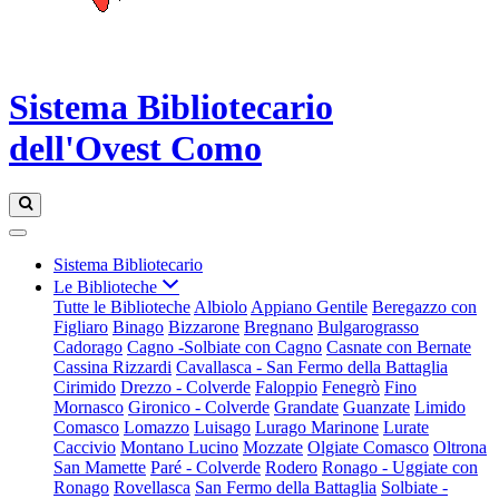
Sistema Bibliotecario
dell'Ovest Como
Sistema Bibliotecario
Le Biblioteche
Tutte le Biblioteche
Albiolo
Appiano Gentile
Beregazzo con
Figliaro
Binago
Bizzarone
Bregnano
Bulgarograsso
Cadorago
Cagno -Solbiate con Cagno
Casnate con Bernate
Cassina Rizzardi
Cavallasca - San Fermo della Battaglia
Cirimido
Drezzo - Colverde
Faloppio
Fenegrò
Fino
Mornasco
Gironico - Colverde
Grandate
Guanzate
Limido
Comasco
Lomazzo
Luisago
Lurago Marinone
Lurate
Caccivio
Montano Lucino
Mozzate
Olgiate Comasco
Oltrona
San Mamette
Paré - Colverde
Rodero
Ronago - Uggiate con
Ronago
Rovellasca
San Fermo della Battaglia
Solbiate -